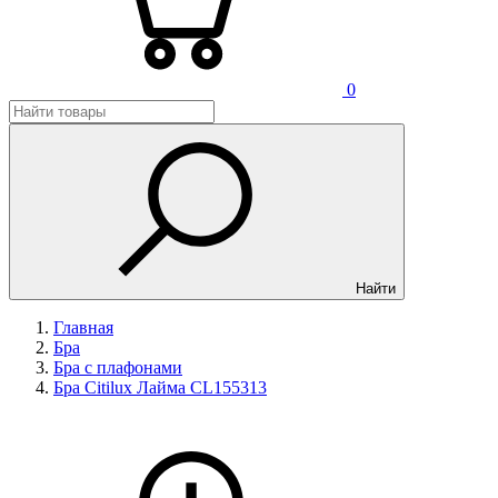
0
Найти
Главная
Бра
Бра с плафонами
Бра Сitilux Лайма CL155313