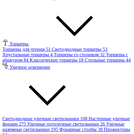
Торшеры
Торшеры для чтения
51
Светодиодные торшеры
53
Хрустальные торшеры
4
Торшеры со столиком
32
Торшеры с
абажуром
84
Классические торшеры
18
Стильные торшеры
44
Уличное освещение
Светодиодные уличные светильники
108
Настенные уличные
фонари
275
Уличные потолочные светильники
26
Уличные
наземные светильники
195
Фонарные столбы
38
Прожекторы