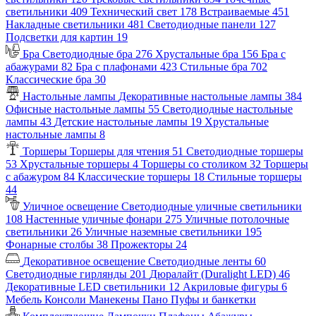
светильники
409
Технический свет
178
Встраиваемые
451
Накладные светильники
481
Светодиодные панели
127
Подсветки для картин
19
Бра
Светодиодные бра
276
Хрустальные бра
156
Бра с
абажурами
82
Бра с плафонами
423
Стильные бра
702
Классические бра
30
Настольные лампы
Декоративные настольные лампы
384
Офисные настольные лампы
55
Светодиодные настольные
лампы
43
Детские настольные лампы
19
Хрустальные
настольные лампы
8
Торшеры
Торшеры для чтения
51
Светодиодные торшеры
53
Хрустальные торшеры
4
Торшеры со столиком
32
Торшеры
с абажуром
84
Классические торшеры
18
Стильные торшеры
44
Уличное освещение
Светодиодные уличные светильники
108
Настенные уличные фонари
275
Уличные потолочные
светильники
26
Уличные наземные светильники
195
Фонарные столбы
38
Прожекторы
24
Декоративное освещение
Светодиодные ленты
60
Светодиодные гирлянды
201
Дюралайт (Duralight LED)
46
Декоративные LED светильники
12
Акриловые фигуры
6
Мебель
Консоли
Манекены
Пано
Пуфы и банкетки