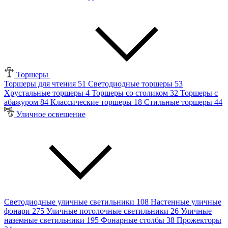
Торшеры
Торшеры для чтения
51
Светодиодные торшеры
53
Хрустальные торшеры
4
Торшеры со столиком
32
Торшеры с
абажуром
84
Классические торшеры
18
Стильные торшеры
44
Уличное освещение
Светодиодные уличные светильники
108
Настенные уличные
фонари
275
Уличные потолочные светильники
26
Уличные
наземные светильники
195
Фонарные столбы
38
Прожекторы