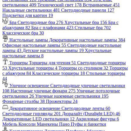
светильники
409
Технический свет
178
Встраиваемые
451
Накладные светильники
481
Светодиодные панели
127
Подсветки для картин
19
Бра
Светодиодные бра
276
Хрустальные бра
156
Бра с
абажурами
82
Бра с плафонами
423
Стильные бра
702
Классические бра
30
Настольные лампы
Декоративные настольные лампы
384
Офисные настольные лампы
55
Светодиодные настольные
лампы
43
Детские настольные лампы
19
Хрустальные
настольные лампы
8
Торшеры
Торшеры для чтения
51
Светодиодные торшеры
53
Хрустальные торшеры
4
Торшеры со столиком
32
Торшеры
с абажуром
84
Классические торшеры
18
Стильные торшеры
44
Уличное освещение
Светодиодные уличные светильники
108
Настенные уличные фонари
275
Уличные потолочные
светильники
26
Уличные наземные светильники
195
Фонарные столбы
38
Прожекторы
24
Декоративное освещение
Светодиодные ленты
60
Светодиодные гирлянды
201
Дюралайт (Duralight LED)
46
Декоративные LED светильники
12
Акриловые фигуры
6
Мебель
Консоли
Манекены
Пано
Пуфы и банкетки