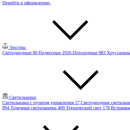
Перейти к оформлению
Люстры
Светодиодные
80
Подвесные
2926
Потолочные
983
Хрустальн
Светильники
Светильники с пультом управления
27
Светодиодные светиль
894
Точечные светильники
409
Технический свет
178
Встраив