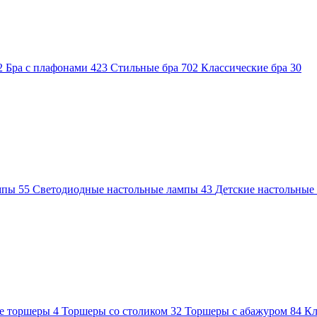
2
Бра с плафонами
423
Стильные бра
702
Классические бра
30
ампы
55
Светодиодные настольные лампы
43
Детские настольны
е торшеры
4
Торшеры со столиком
32
Торшеры с абажуром
84
Кл