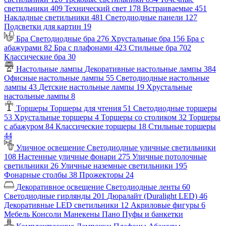
светильники
409
Технический свет
178
Встраиваемые
451
Накладные светильники
481
Светодиодные панели
127
Подсветки для картин
19
Бра
Светодиодные бра
276
Хрустальные бра
156
Бра с
абажурами
82
Бра с плафонами
423
Стильные бра
702
Классические бра
30
Настольные лампы
Декоративные настольные лампы
384
Офисные настольные лампы
55
Светодиодные настольные
лампы
43
Детские настольные лампы
19
Хрустальные
настольные лампы
8
Торшеры
Торшеры для чтения
51
Светодиодные торшеры
53
Хрустальные торшеры
4
Торшеры со столиком
32
Торшеры
с абажуром
84
Классические торшеры
18
Стильные торшеры
44
Уличное освещение
Светодиодные уличные светильники
108
Настенные уличные фонари
275
Уличные потолочные
светильники
26
Уличные наземные светильники
195
Фонарные столбы
38
Прожекторы
24
Декоративное освещение
Светодиодные ленты
60
Светодиодные гирлянды
201
Дюралайт (Duralight LED)
46
Декоративные LED светильники
12
Акриловые фигуры
6
Мебель
Консоли
Манекены
Пано
Пуфы и банкетки