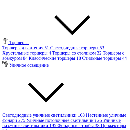
Торшеры
Торшеры для чтения
51
Светодиодные торшеры
53
Хрустальные торшеры
4
Торшеры со столиком
32
Торшеры с
абажуром
84
Классические торшеры
18
Стильные торшеры
44
Уличное освещение
Светодиодные уличные светильники
108
Настенные уличные
фонари
275
Уличные потолочные светильники
26
Уличные
наземные светильники
195
Фонарные столбы
38
Прожекторы