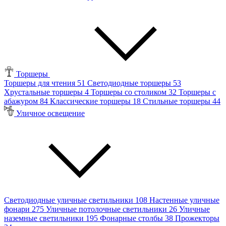
Торшеры
Торшеры для чтения
51
Светодиодные торшеры
53
Хрустальные торшеры
4
Торшеры со столиком
32
Торшеры с
абажуром
84
Классические торшеры
18
Стильные торшеры
44
Уличное освещение
Светодиодные уличные светильники
108
Настенные уличные
фонари
275
Уличные потолочные светильники
26
Уличные
наземные светильники
195
Фонарные столбы
38
Прожекторы