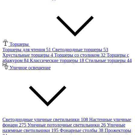
Торшеры
Торшеры для чтения
51
Светодиодные торшеры
53
Хрустальные торшеры
4
Торшеры со столиком
32
Торшеры с
абажуром
84
Классические торшеры
18
Стильные торшеры
44
Уличное освещение
Светодиодные уличные светильники
108
Настенные уличные
фонари
275
Уличные потолочные светильники
26
Уличные
наземные светильники
195
Фонарные столбы
38
Прожекторы