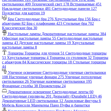
светильники
409
Технический свет
178
Встраиваемые
451
Накладные светильники
481
Светодиодные панели
127
Подсветки для картин
19
Бра
Светодиодные бра
276
Хрустальные бра
156
Бра с
абажурами
82
Бра с плафонами
423
Стильные бра
702
Классические бра
30
Настольные лампы
Декоративные настольные лампы
384
Офисные настольные лампы
55
Светодиодные настольные
лампы
43
Детские настольные лампы
19
Хрустальные
настольные лампы
8
Торшеры
Торшеры для чтения
51
Светодиодные торшеры
53
Хрустальные торшеры
4
Торшеры со столиком
32
Торшеры
с абажуром
84
Классические торшеры
18
Стильные торшеры
44
Уличное освещение
Светодиодные уличные светильники
108
Настенные уличные фонари
275
Уличные потолочные
светильники
26
Уличные наземные светильники
195
Фонарные столбы
38
Прожекторы
24
Декоративное освещение
Светодиодные ленты
60
Светодиодные гирлянды
201
Дюралайт (Duralight LED)
46
Декоративные LED светильники
12
Акриловые фигуры
6
Мебель
Консоли
Манекены
Пано
Пуфы и банкетки