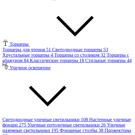
Торшеры
Торшеры для чтения
51
Светодиодные торшеры
53
Хрустальные торшеры
4
Торшеры со столиком
32
Торшеры с
абажуром
84
Классические торшеры
18
Стильные торшеры
44
Уличное освещение
Светодиодные уличные светильники
108
Настенные уличные
фонари
275
Уличные потолочные светильники
26
Уличные
наземные светильники
195
Фонарные столбы
38
Прожекторы