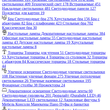
светильники
409
Технический свет
178
Встраиваемые
451
Накладные светильники
481
Светодиодные панели
127
Подсветки для картин
19
Бра
Светодиодные бра
276
Хрустальные бра
156
Бра с
абажурами
82
Бра с плафонами
423
Стильные бра
702
Классические бра
30
Настольные лампы
Декоративные настольные лампы
384
Офисные настольные лампы
55
Светодиодные настольные
лампы
43
Детские настольные лампы
19
Хрустальные
настольные лампы
8
Торшеры
Торшеры для чтения
51
Светодиодные торшеры
53
Хрустальные торшеры
4
Торшеры со столиком
32
Торшеры
с абажуром
84
Классические торшеры
18
Стильные торшеры
44
Уличное освещение
Светодиодные уличные светильники
108
Настенные уличные фонари
275
Уличные потолочные
светильники
26
Уличные наземные светильники
195
Фонарные столбы
38
Прожекторы
24
Декоративное освещение
Светодиодные ленты
60
Светодиодные гирлянды
201
Дюралайт (Duralight LED)
46
Декоративные LED светильники
12
Акриловые фигуры
6
Мебель
Консоли
Манекены
Пано
Пуфы и банкетки