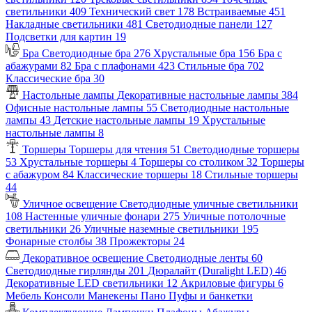
светильники
409
Технический свет
178
Встраиваемые
451
Накладные светильники
481
Светодиодные панели
127
Подсветки для картин
19
Бра
Светодиодные бра
276
Хрустальные бра
156
Бра с
абажурами
82
Бра с плафонами
423
Стильные бра
702
Классические бра
30
Настольные лампы
Декоративные настольные лампы
384
Офисные настольные лампы
55
Светодиодные настольные
лампы
43
Детские настольные лампы
19
Хрустальные
настольные лампы
8
Торшеры
Торшеры для чтения
51
Светодиодные торшеры
53
Хрустальные торшеры
4
Торшеры со столиком
32
Торшеры
с абажуром
84
Классические торшеры
18
Стильные торшеры
44
Уличное освещение
Светодиодные уличные светильники
108
Настенные уличные фонари
275
Уличные потолочные
светильники
26
Уличные наземные светильники
195
Фонарные столбы
38
Прожекторы
24
Декоративное освещение
Светодиодные ленты
60
Светодиодные гирлянды
201
Дюралайт (Duralight LED)
46
Декоративные LED светильники
12
Акриловые фигуры
6
Мебель
Консоли
Манекены
Пано
Пуфы и банкетки