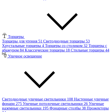
Торшеры
Торшеры для чтения
51
Светодиодные торшеры
53
Хрустальные торшеры
4
Торшеры со столиком
32
Торшеры с
абажуром
84
Классические торшеры
18
Стильные торшеры
44
Уличное освещение
Светодиодные уличные светильники
108
Настенные уличные
фонари
275
Уличные потолочные светильники
26
Уличные
наземные светильники
195
Фонарные столбы
38
Прожекторы