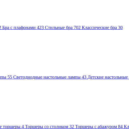
2
Бра с плафонами
423
Стильные бра
702
Классические бра
30
ампы
55
Светодиодные настольные лампы
43
Детские настольны
е торшеры
4
Торшеры со столиком
32
Торшеры с абажуром
84
Кл