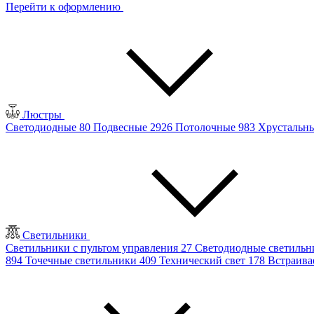
Перейти к оформлению
Люстры
Светодиодные
80
Подвесные
2926
Потолочные
983
Хрустальн
Светильники
Светильники с пультом управления
27
Светодиодные светиль
894
Точечные светильники
409
Технический свет
178
Встраив