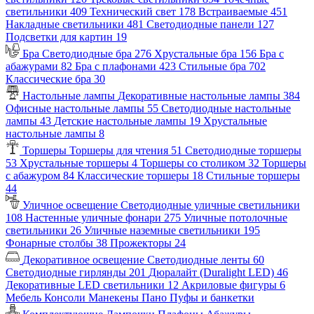
светильники
409
Технический свет
178
Встраиваемые
451
Накладные светильники
481
Светодиодные панели
127
Подсветки для картин
19
Бра
Светодиодные бра
276
Хрустальные бра
156
Бра с
абажурами
82
Бра с плафонами
423
Стильные бра
702
Классические бра
30
Настольные лампы
Декоративные настольные лампы
384
Офисные настольные лампы
55
Светодиодные настольные
лампы
43
Детские настольные лампы
19
Хрустальные
настольные лампы
8
Торшеры
Торшеры для чтения
51
Светодиодные торшеры
53
Хрустальные торшеры
4
Торшеры со столиком
32
Торшеры
с абажуром
84
Классические торшеры
18
Стильные торшеры
44
Уличное освещение
Светодиодные уличные светильники
108
Настенные уличные фонари
275
Уличные потолочные
светильники
26
Уличные наземные светильники
195
Фонарные столбы
38
Прожекторы
24
Декоративное освещение
Светодиодные ленты
60
Светодиодные гирлянды
201
Дюралайт (Duralight LED)
46
Декоративные LED светильники
12
Акриловые фигуры
6
Мебель
Консоли
Манекены
Пано
Пуфы и банкетки