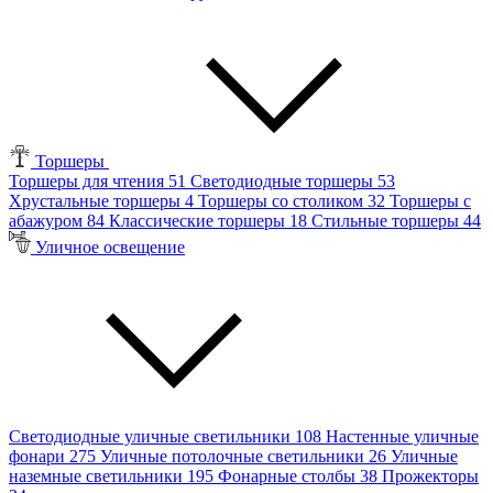
Торшеры
Торшеры для чтения
51
Светодиодные торшеры
53
Хрустальные торшеры
4
Торшеры со столиком
32
Торшеры с
абажуром
84
Классические торшеры
18
Стильные торшеры
44
Уличное освещение
Светодиодные уличные светильники
108
Настенные уличные
фонари
275
Уличные потолочные светильники
26
Уличные
наземные светильники
195
Фонарные столбы
38
Прожекторы