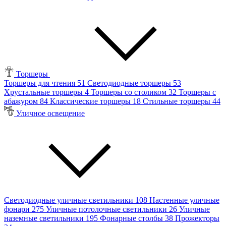
Торшеры
Торшеры для чтения
51
Светодиодные торшеры
53
Хрустальные торшеры
4
Торшеры со столиком
32
Торшеры с
абажуром
84
Классические торшеры
18
Стильные торшеры
44
Уличное освещение
Светодиодные уличные светильники
108
Настенные уличные
фонари
275
Уличные потолочные светильники
26
Уличные
наземные светильники
195
Фонарные столбы
38
Прожекторы