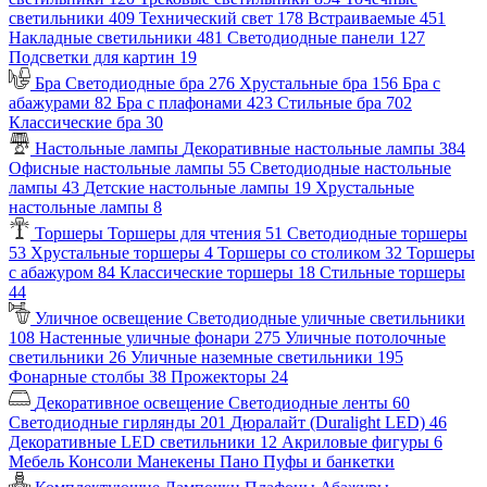
светильники
409
Технический свет
178
Встраиваемые
451
Накладные светильники
481
Светодиодные панели
127
Подсветки для картин
19
Бра
Светодиодные бра
276
Хрустальные бра
156
Бра с
абажурами
82
Бра с плафонами
423
Стильные бра
702
Классические бра
30
Настольные лампы
Декоративные настольные лампы
384
Офисные настольные лампы
55
Светодиодные настольные
лампы
43
Детские настольные лампы
19
Хрустальные
настольные лампы
8
Торшеры
Торшеры для чтения
51
Светодиодные торшеры
53
Хрустальные торшеры
4
Торшеры со столиком
32
Торшеры
с абажуром
84
Классические торшеры
18
Стильные торшеры
44
Уличное освещение
Светодиодные уличные светильники
108
Настенные уличные фонари
275
Уличные потолочные
светильники
26
Уличные наземные светильники
195
Фонарные столбы
38
Прожекторы
24
Декоративное освещение
Светодиодные ленты
60
Светодиодные гирлянды
201
Дюралайт (Duralight LED)
46
Декоративные LED светильники
12
Акриловые фигуры
6
Мебель
Консоли
Манекены
Пано
Пуфы и банкетки