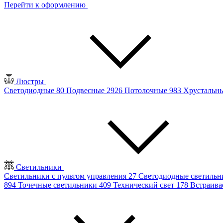
Перейти к оформлению
Люстры
Светодиодные
80
Подвесные
2926
Потолочные
983
Хрустальн
Светильники
Светильники с пультом управления
27
Светодиодные светиль
894
Точечные светильники
409
Технический свет
178
Встраив