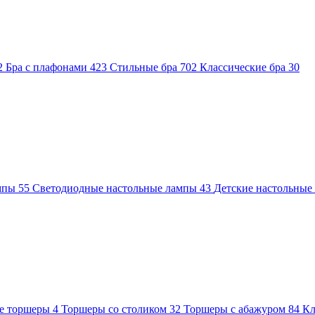
2
Бра с плафонами
423
Стильные бра
702
Классические бра
30
ампы
55
Светодиодные настольные лампы
43
Детские настольны
е торшеры
4
Торшеры со столиком
32
Торшеры с абажуром
84
Кл