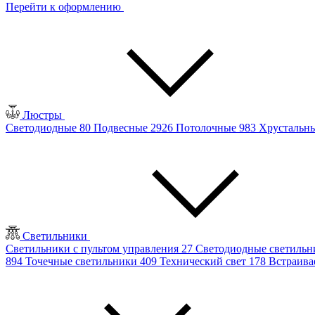
Перейти к оформлению
Люстры
Светодиодные
80
Подвесные
2926
Потолочные
983
Хрустальн
Светильники
Светильники с пультом управления
27
Светодиодные светиль
894
Точечные светильники
409
Технический свет
178
Встраив