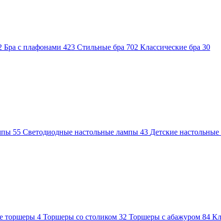
2
Бра с плафонами
423
Стильные бра
702
Классические бра
30
ампы
55
Светодиодные настольные лампы
43
Детские настольны
е торшеры
4
Торшеры со столиком
32
Торшеры с абажуром
84
Кл