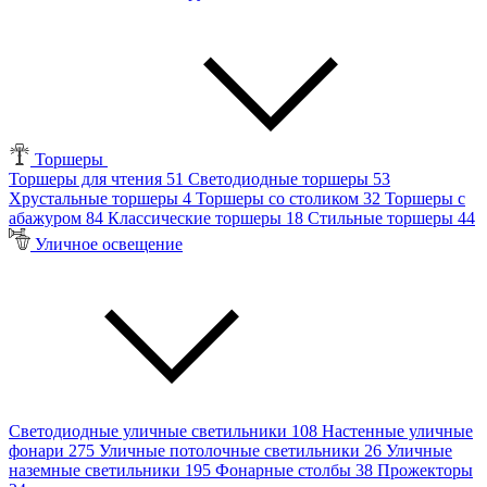
Торшеры
Торшеры для чтения
51
Светодиодные торшеры
53
Хрустальные торшеры
4
Торшеры со столиком
32
Торшеры с
абажуром
84
Классические торшеры
18
Стильные торшеры
44
Уличное освещение
Светодиодные уличные светильники
108
Настенные уличные
фонари
275
Уличные потолочные светильники
26
Уличные
наземные светильники
195
Фонарные столбы
38
Прожекторы