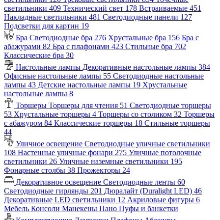
светильники
409
Технический свет
178
Встраиваемые
451
Накладные светильники
481
Светодиодные панели
127
Подсветки для картин
19
Бра
Светодиодные бра
276
Хрустальные бра
156
Бра с
абажурами
82
Бра с плафонами
423
Стильные бра
702
Классические бра
30
Настольные лампы
Декоративные настольные лампы
384
Офисные настольные лампы
55
Светодиодные настольные
лампы
43
Детские настольные лампы
19
Хрустальные
настольные лампы
8
Торшеры
Торшеры для чтения
51
Светодиодные торшеры
53
Хрустальные торшеры
4
Торшеры со столиком
32
Торшеры
с абажуром
84
Классические торшеры
18
Стильные торшеры
44
Уличное освещение
Светодиодные уличные светильники
108
Настенные уличные фонари
275
Уличные потолочные
светильники
26
Уличные наземные светильники
195
Фонарные столбы
38
Прожекторы
24
Декоративное освещение
Светодиодные ленты
60
Светодиодные гирлянды
201
Дюралайт (Duralight LED)
46
Декоративные LED светильники
12
Акриловые фигуры
6
Мебель
Консоли
Манекены
Пано
Пуфы и банкетки