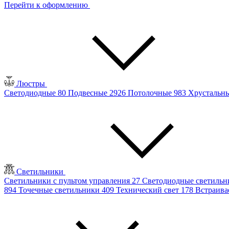
Перейти к оформлению
Люстры
Светодиодные
80
Подвесные
2926
Потолочные
983
Хрустальн
Светильники
Светильники с пультом управления
27
Светодиодные светиль
894
Точечные светильники
409
Технический свет
178
Встраив