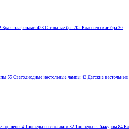
2
Бра с плафонами
423
Стильные бра
702
Классические бра
30
ампы
55
Светодиодные настольные лампы
43
Детские настольны
е торшеры
4
Торшеры со столиком
32
Торшеры с абажуром
84
Кл