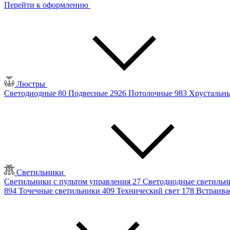
Перейти к оформлению
Люстры
Светодиодные
80
Подвесные
2926
Потолочные
983
Хрустальн
Светильники
Светильники с пультом управления
27
Светодиодные светиль
894
Точечные светильники
409
Технический свет
178
Встраив