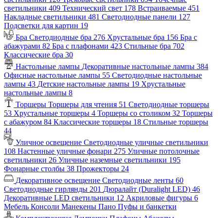
светильники
409
Технический свет
178
Встраиваемые
451
Накладные светильники
481
Светодиодные панели
127
Подсветки для картин
19
Бра
Светодиодные бра
276
Хрустальные бра
156
Бра с
абажурами
82
Бра с плафонами
423
Стильные бра
702
Классические бра
30
Настольные лампы
Декоративные настольные лампы
384
Офисные настольные лампы
55
Светодиодные настольные
лампы
43
Детские настольные лампы
19
Хрустальные
настольные лампы
8
Торшеры
Торшеры для чтения
51
Светодиодные торшеры
53
Хрустальные торшеры
4
Торшеры со столиком
32
Торшеры
с абажуром
84
Классические торшеры
18
Стильные торшеры
44
Уличное освещение
Светодиодные уличные светильники
108
Настенные уличные фонари
275
Уличные потолочные
светильники
26
Уличные наземные светильники
195
Фонарные столбы
38
Прожекторы
24
Декоративное освещение
Светодиодные ленты
60
Светодиодные гирлянды
201
Дюралайт (Duralight LED)
46
Декоративные LED светильники
12
Акриловые фигуры
6
Мебель
Консоли
Манекены
Пано
Пуфы и банкетки