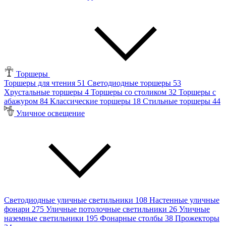
Торшеры
Торшеры для чтения
51
Светодиодные торшеры
53
Хрустальные торшеры
4
Торшеры со столиком
32
Торшеры с
абажуром
84
Классические торшеры
18
Стильные торшеры
44
Уличное освещение
Светодиодные уличные светильники
108
Настенные уличные
фонари
275
Уличные потолочные светильники
26
Уличные
наземные светильники
195
Фонарные столбы
38
Прожекторы