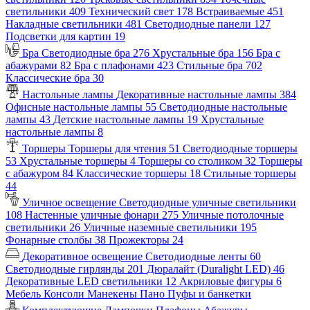
светильники
409
Технический свет
178
Встраиваемые
451
Накладные светильники
481
Светодиодные панели
127
Подсветки для картин
19
Бра
Светодиодные бра
276
Хрустальные бра
156
Бра с
абажурами
82
Бра с плафонами
423
Стильные бра
702
Классические бра
30
Настольные лампы
Декоративные настольные лампы
384
Офисные настольные лампы
55
Светодиодные настольные
лампы
43
Детские настольные лампы
19
Хрустальные
настольные лампы
8
Торшеры
Торшеры для чтения
51
Светодиодные торшеры
53
Хрустальные торшеры
4
Торшеры со столиком
32
Торшеры
с абажуром
84
Классические торшеры
18
Стильные торшеры
44
Уличное освещение
Светодиодные уличные светильники
108
Настенные уличные фонари
275
Уличные потолочные
светильники
26
Уличные наземные светильники
195
Фонарные столбы
38
Прожекторы
24
Декоративное освещение
Светодиодные ленты
60
Светодиодные гирлянды
201
Дюралайт (Duralight LED)
46
Декоративные LED светильники
12
Акриловые фигуры
6
Мебель
Консоли
Манекены
Пано
Пуфы и банкетки