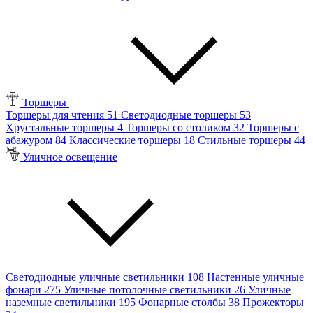
Торшеры
Торшеры для чтения
51
Светодиодные торшеры
53
Хрустальные торшеры
4
Торшеры со столиком
32
Торшеры с
абажуром
84
Классические торшеры
18
Стильные торшеры
44
Уличное освещение
Светодиодные уличные светильники
108
Настенные уличные
фонари
275
Уличные потолочные светильники
26
Уличные
наземные светильники
195
Фонарные столбы
38
Прожекторы