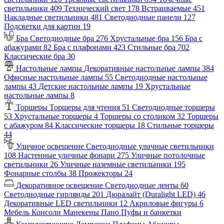
светильники
409
Технический свет
178
Встраиваемые
451
Накладные светильники
481
Светодиодные панели
127
Подсветки для картин
19
Бра
Светодиодные бра
276
Хрустальные бра
156
Бра с
абажурами
82
Бра с плафонами
423
Стильные бра
702
Классические бра
30
Настольные лампы
Декоративные настольные лампы
384
Офисные настольные лампы
55
Светодиодные настольные
лампы
43
Детские настольные лампы
19
Хрустальные
настольные лампы
8
Торшеры
Торшеры для чтения
51
Светодиодные торшеры
53
Хрустальные торшеры
4
Торшеры со столиком
32
Торшеры
с абажуром
84
Классические торшеры
18
Стильные торшеры
44
Уличное освещение
Светодиодные уличные светильники
108
Настенные уличные фонари
275
Уличные потолочные
светильники
26
Уличные наземные светильники
195
Фонарные столбы
38
Прожекторы
24
Декоративное освещение
Светодиодные ленты
60
Светодиодные гирлянды
201
Дюралайт (Duralight LED)
46
Декоративные LED светильники
12
Акриловые фигуры
6
Мебель
Консоли
Манекены
Пано
Пуфы и банкетки