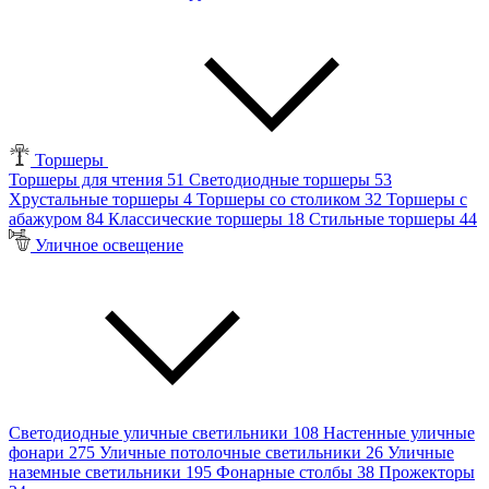
Торшеры
Торшеры для чтения
51
Светодиодные торшеры
53
Хрустальные торшеры
4
Торшеры со столиком
32
Торшеры с
абажуром
84
Классические торшеры
18
Стильные торшеры
44
Уличное освещение
Светодиодные уличные светильники
108
Настенные уличные
фонари
275
Уличные потолочные светильники
26
Уличные
наземные светильники
195
Фонарные столбы
38
Прожекторы