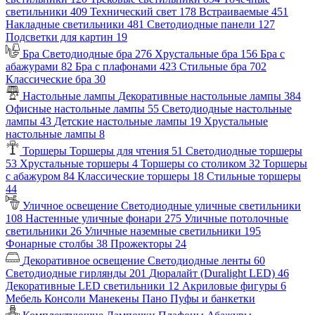
светильники
409
Технический свет
178
Встраиваемые
451
Накладные светильники
481
Светодиодные панели
127
Подсветки для картин
19
Бра
Светодиодные бра
276
Хрустальные бра
156
Бра с
абажурами
82
Бра с плафонами
423
Стильные бра
702
Классические бра
30
Настольные лампы
Декоративные настольные лампы
384
Офисные настольные лампы
55
Светодиодные настольные
лампы
43
Детские настольные лампы
19
Хрустальные
настольные лампы
8
Торшеры
Торшеры для чтения
51
Светодиодные торшеры
53
Хрустальные торшеры
4
Торшеры со столиком
32
Торшеры
с абажуром
84
Классические торшеры
18
Стильные торшеры
44
Уличное освещение
Светодиодные уличные светильники
108
Настенные уличные фонари
275
Уличные потолочные
светильники
26
Уличные наземные светильники
195
Фонарные столбы
38
Прожекторы
24
Декоративное освещение
Светодиодные ленты
60
Светодиодные гирлянды
201
Дюралайт (Duralight LED)
46
Декоративные LED светильники
12
Акриловые фигуры
6
Мебель
Консоли
Манекены
Пано
Пуфы и банкетки