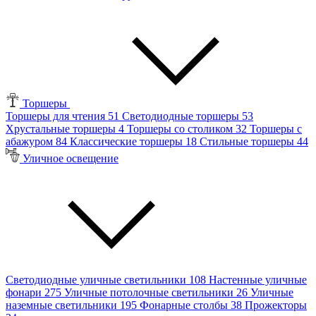
Торшеры
Торшеры для чтения
51
Светодиодные торшеры
53
Хрустальные торшеры
4
Торшеры со столиком
32
Торшеры с
абажуром
84
Классические торшеры
18
Стильные торшеры
44
Уличное освещение
Светодиодные уличные светильники
108
Настенные уличные
фонари
275
Уличные потолочные светильники
26
Уличные
наземные светильники
195
Фонарные столбы
38
Прожекторы