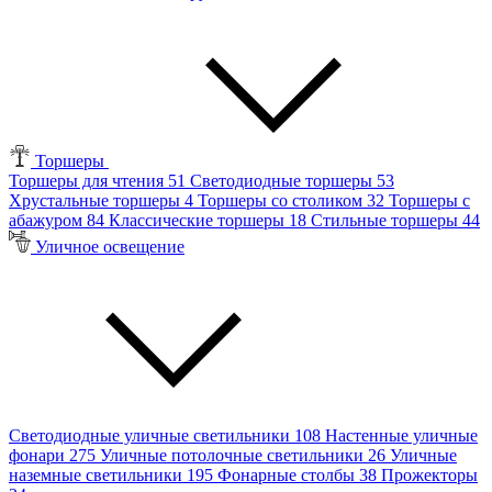
Торшеры
Торшеры для чтения
51
Светодиодные торшеры
53
Хрустальные торшеры
4
Торшеры со столиком
32
Торшеры с
абажуром
84
Классические торшеры
18
Стильные торшеры
44
Уличное освещение
Светодиодные уличные светильники
108
Настенные уличные
фонари
275
Уличные потолочные светильники
26
Уличные
наземные светильники
195
Фонарные столбы
38
Прожекторы