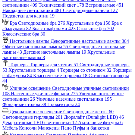
светильники
409
Технический свет
178
Встраиваемые
451
Накладные светильники
481
Светодиодные панели
127
Подсветки для картин
19
Бра
Светодиодные бра
276
Хрустальные бра
156
Бра с
абажурами
82
Бра с плафонами
423
Стильные бра
702
Классические бра
30
Настольные лампы
Декоративные настольные лампы
384
Офисные настольные лампы
55
Светодиодные настольные
лампы
43
Детские настольные лампы
19
Хрустальные
настольные лампы
8
Торшеры
Торшеры для чтения
51
Светодиодные торшеры
53
Хрустальные торшеры
4
Торшеры со столиком
32
Торшеры
с абажуром
84
Классические торшеры
18
Стильные торшеры
44
Уличное освещение
Светодиодные уличные светильники
108
Настенные уличные фонари
275
Уличные потолочные
светильники
26
Уличные наземные светильники
195
Фонарные столбы
38
Прожекторы
24
Декоративное освещение
Светодиодные ленты
60
Светодиодные гирлянды
201
Дюралайт (Duralight LED)
46
Декоративные LED светильники
12
Акриловые фигуры
6
Мебель
Консоли
Манекены
Пано
Пуфы и банкетки