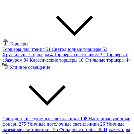
Торшеры
Торшеры для чтения
51
Светодиодные торшеры
53
Хрустальные торшеры
4
Торшеры со столиком
32
Торшеры с
абажуром
84
Классические торшеры
18
Стильные торшеры
44
Уличное освещение
Светодиодные уличные светильники
108
Настенные уличные
фонари
275
Уличные потолочные светильники
26
Уличные
наземные светильники
195
Фонарные столбы
38
Прожекторы