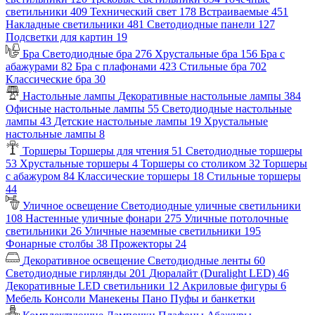
светильники
409
Технический свет
178
Встраиваемые
451
Накладные светильники
481
Светодиодные панели
127
Подсветки для картин
19
Бра
Светодиодные бра
276
Хрустальные бра
156
Бра с
абажурами
82
Бра с плафонами
423
Стильные бра
702
Классические бра
30
Настольные лампы
Декоративные настольные лампы
384
Офисные настольные лампы
55
Светодиодные настольные
лампы
43
Детские настольные лампы
19
Хрустальные
настольные лампы
8
Торшеры
Торшеры для чтения
51
Светодиодные торшеры
53
Хрустальные торшеры
4
Торшеры со столиком
32
Торшеры
с абажуром
84
Классические торшеры
18
Стильные торшеры
44
Уличное освещение
Светодиодные уличные светильники
108
Настенные уличные фонари
275
Уличные потолочные
светильники
26
Уличные наземные светильники
195
Фонарные столбы
38
Прожекторы
24
Декоративное освещение
Светодиодные ленты
60
Светодиодные гирлянды
201
Дюралайт (Duralight LED)
46
Декоративные LED светильники
12
Акриловые фигуры
6
Мебель
Консоли
Манекены
Пано
Пуфы и банкетки