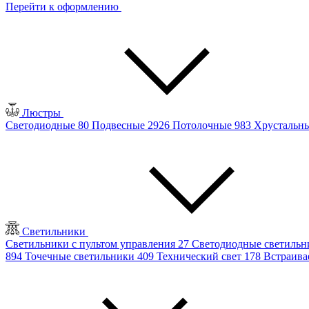
Перейти к оформлению
Люстры
Светодиодные
80
Подвесные
2926
Потолочные
983
Хрустальн
Светильники
Светильники с пультом управления
27
Светодиодные светиль
894
Точечные светильники
409
Технический свет
178
Встраив