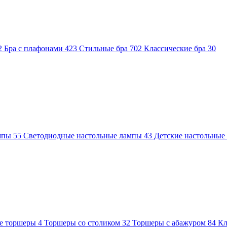
2
Бра с плафонами
423
Стильные бра
702
Классические бра
30
ампы
55
Светодиодные настольные лампы
43
Детские настольны
е торшеры
4
Торшеры со столиком
32
Торшеры с абажуром
84
Кл