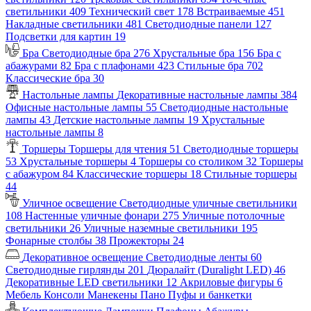
светильники
409
Технический свет
178
Встраиваемые
451
Накладные светильники
481
Светодиодные панели
127
Подсветки для картин
19
Бра
Светодиодные бра
276
Хрустальные бра
156
Бра с
абажурами
82
Бра с плафонами
423
Стильные бра
702
Классические бра
30
Настольные лампы
Декоративные настольные лампы
384
Офисные настольные лампы
55
Светодиодные настольные
лампы
43
Детские настольные лампы
19
Хрустальные
настольные лампы
8
Торшеры
Торшеры для чтения
51
Светодиодные торшеры
53
Хрустальные торшеры
4
Торшеры со столиком
32
Торшеры
с абажуром
84
Классические торшеры
18
Стильные торшеры
44
Уличное освещение
Светодиодные уличные светильники
108
Настенные уличные фонари
275
Уличные потолочные
светильники
26
Уличные наземные светильники
195
Фонарные столбы
38
Прожекторы
24
Декоративное освещение
Светодиодные ленты
60
Светодиодные гирлянды
201
Дюралайт (Duralight LED)
46
Декоративные LED светильники
12
Акриловые фигуры
6
Мебель
Консоли
Манекены
Пано
Пуфы и банкетки