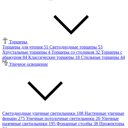
Торшеры
Торшеры для чтения
51
Светодиодные торшеры
53
Хрустальные торшеры
4
Торшеры со столиком
32
Торшеры с
абажуром
84
Классические торшеры
18
Стильные торшеры
44
Уличное освещение
Светодиодные уличные светильники
108
Настенные уличные
фонари
275
Уличные потолочные светильники
26
Уличные
наземные светильники
195
Фонарные столбы
38
Прожекторы