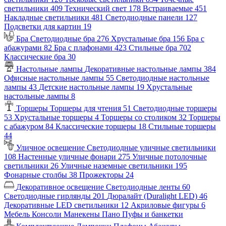
светильники
409
Технический свет
178
Встраиваемые
451
Накладные светильники
481
Светодиодные панели
127
Подсветки для картин
19
Бра
Светодиодные бра
276
Хрустальные бра
156
Бра с
абажурами
82
Бра с плафонами
423
Стильные бра
702
Классические бра
30
Настольные лампы
Декоративные настольные лампы
384
Офисные настольные лампы
55
Светодиодные настольные
лампы
43
Детские настольные лампы
19
Хрустальные
настольные лампы
8
Торшеры
Торшеры для чтения
51
Светодиодные торшеры
53
Хрустальные торшеры
4
Торшеры со столиком
32
Торшеры
с абажуром
84
Классические торшеры
18
Стильные торшеры
44
Уличное освещение
Светодиодные уличные светильники
108
Настенные уличные фонари
275
Уличные потолочные
светильники
26
Уличные наземные светильники
195
Фонарные столбы
38
Прожекторы
24
Декоративное освещение
Светодиодные ленты
60
Светодиодные гирлянды
201
Дюралайт (Duralight LED)
46
Декоративные LED светильники
12
Акриловые фигуры
6
Мебель
Консоли
Манекены
Пано
Пуфы и банкетки