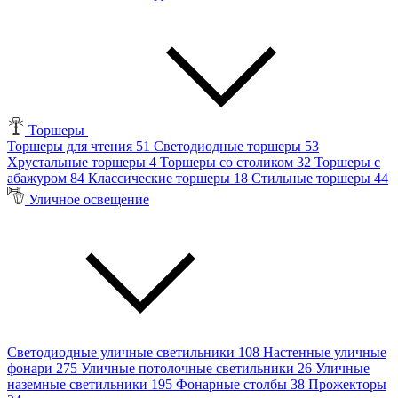
Торшеры
Торшеры для чтения
51
Светодиодные торшеры
53
Хрустальные торшеры
4
Торшеры со столиком
32
Торшеры с
абажуром
84
Классические торшеры
18
Стильные торшеры
44
Уличное освещение
Светодиодные уличные светильники
108
Настенные уличные
фонари
275
Уличные потолочные светильники
26
Уличные
наземные светильники
195
Фонарные столбы
38
Прожекторы