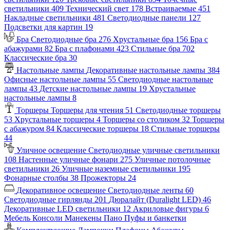
светильники
409
Технический свет
178
Встраиваемые
451
Накладные светильники
481
Светодиодные панели
127
Подсветки для картин
19
Бра
Светодиодные бра
276
Хрустальные бра
156
Бра с
абажурами
82
Бра с плафонами
423
Стильные бра
702
Классические бра
30
Настольные лампы
Декоративные настольные лампы
384
Офисные настольные лампы
55
Светодиодные настольные
лампы
43
Детские настольные лампы
19
Хрустальные
настольные лампы
8
Торшеры
Торшеры для чтения
51
Светодиодные торшеры
53
Хрустальные торшеры
4
Торшеры со столиком
32
Торшеры
с абажуром
84
Классические торшеры
18
Стильные торшеры
44
Уличное освещение
Светодиодные уличные светильники
108
Настенные уличные фонари
275
Уличные потолочные
светильники
26
Уличные наземные светильники
195
Фонарные столбы
38
Прожекторы
24
Декоративное освещение
Светодиодные ленты
60
Светодиодные гирлянды
201
Дюралайт (Duralight LED)
46
Декоративные LED светильники
12
Акриловые фигуры
6
Мебель
Консоли
Манекены
Пано
Пуфы и банкетки