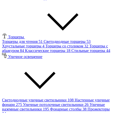
Торшеры
Торшеры для чтения
51
Светодиодные торшеры
53
Хрустальные торшеры
4
Торшеры со столиком
32
Торшеры с
абажуром
84
Классические торшеры
18
Стильные торшеры
44
Уличное освещение
Светодиодные уличные светильники
108
Настенные уличные
фонари
275
Уличные потолочные светильники
26
Уличные
наземные светильники
195
Фонарные столбы
38
Прожекторы